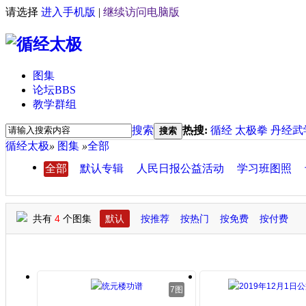
请选择
进入手机版
|
继续访问电脑版
图集
论坛
BBS
教学群组
搜索
热搜:
循经
太极拳
丹经武
搜索
循经太极
»
图集
»
全部
全部
默认专辑
人民日报公益活动
学习班图照
共有
4
个图集
默认
按推荐
按热门
按免费
按付费
7图