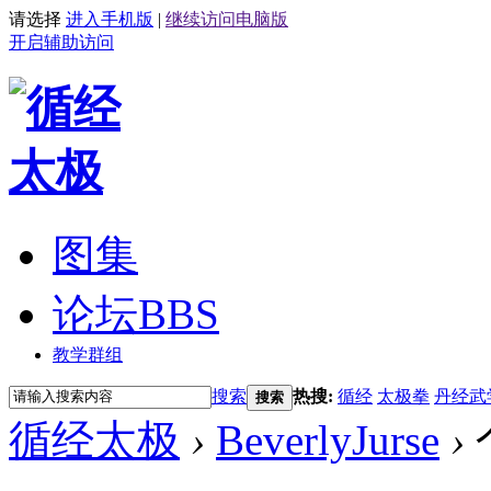
请选择
进入手机版
|
继续访问电脑版
开启辅助访问
图集
论坛
BBS
教学群组
搜索
热搜:
循经
太极拳
丹经武
搜索
循经太极
›
BeverlyJurse
›