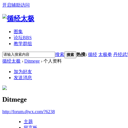
开启辅助访问
图集
论坛
BBS
教学群组
搜索
热搜:
循经
太极拳
丹经武
搜索
循经太极
›
Ditmege
›
个人资料
加为好友
发送消息
Ditmege
http://forum.djwx.com/?6238
主题
留言板