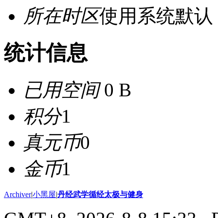
所在时区
使用系统默认
统计信息
已用空间
0 B
积分
1
真元币
0
金币
1
Archiver
|
小黑屋
|
丹经武学循经太极与健身