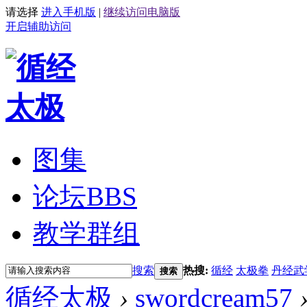
请选择
进入手机版
|
继续访问电脑版
开启辅助访问
图集
论坛
BBS
教学群组
搜索
热搜:
循经
太极拳
丹经武
搜索
循经太极
›
swordcream57