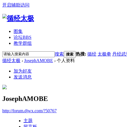
开启辅助访问
图集
论坛
BBS
教学群组
搜索
热搜:
循经
太极拳
丹经武
搜索
循经太极
›
JosephAMOBE
›
个人资料
加为好友
发送消息
JosephAMOBE
http://forum.djwx.com/?50767
主题
留言板