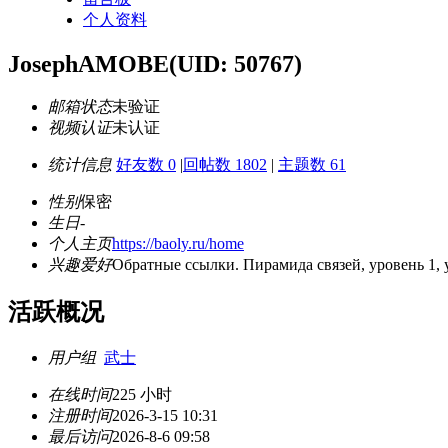
个人资料
JosephAMOBE
(UID: 50767)
邮箱状态
未验证
视频认证
未认证
统计信息
好友数 0
|
回帖数 1802
|
主题数 61
性别
保密
生日
-
个人主页
https://baoly.ru/home
兴趣爱好
Обратные ссылки. Пирамида связей, уровень 1, у
活跃概况
用户组
武士
在线时间
225 小时
注册时间
2026-3-15 10:31
最后访问
2026-8-6 09:58