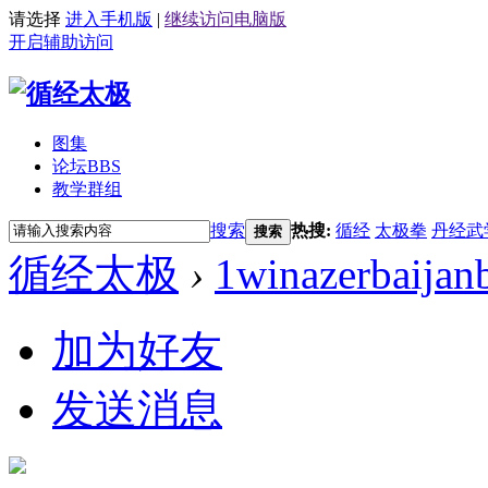
请选择
进入手机版
|
继续访问电脑版
开启辅助访问
图集
论坛
BBS
教学群组
搜索
热搜:
循经
太极拳
丹经武
搜索
循经太极
›
1winazerbaijan
加为好友
发送消息