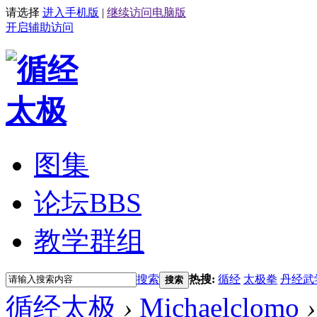
请选择
进入手机版
|
继续访问电脑版
开启辅助访问
图集
论坛
BBS
教学群组
搜索
热搜:
循经
太极拳
丹经武
搜索
循经太极
›
Michaelclomo
›