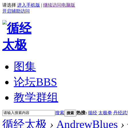
请选择
进入手机版
|
继续访问电脑版
开启辅助访问
图集
论坛
BBS
教学群组
搜索
热搜:
循经
太极拳
丹经武
搜索
循经太极
›
AndrewBlues
›