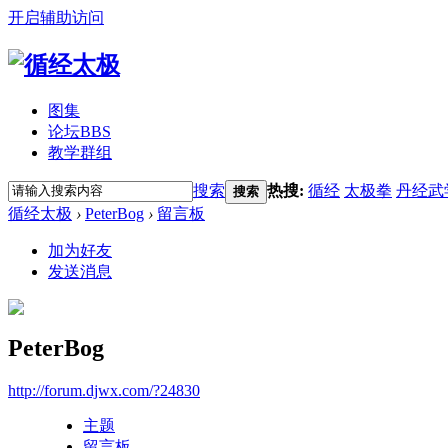
开启辅助访问
图集
论坛
BBS
教学群组
搜索
热搜:
循经
太极拳
丹经武
搜索
循经太极
›
PeterBog
›
留言板
加为好友
发送消息
PeterBog
http://forum.djwx.com/?24830
主题
留言板