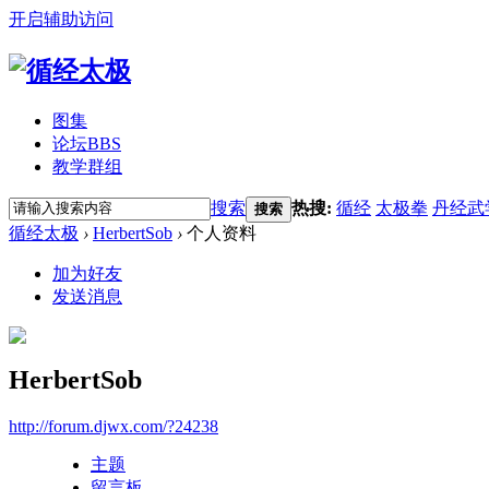
开启辅助访问
图集
论坛
BBS
教学群组
搜索
热搜:
循经
太极拳
丹经武
搜索
循经太极
›
HerbertSob
›
个人资料
加为好友
发送消息
HerbertSob
http://forum.djwx.com/?24238
主题
留言板