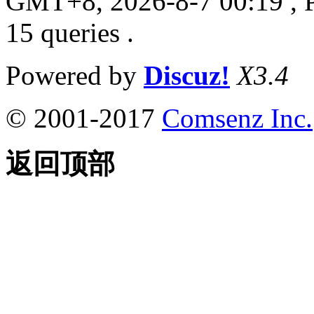
GMT+8, 2026-8-7 00:19
, 
15 queries .
Powered by
Discuz!
X3.4
© 2001-2017
Comsenz Inc.
返回顶部