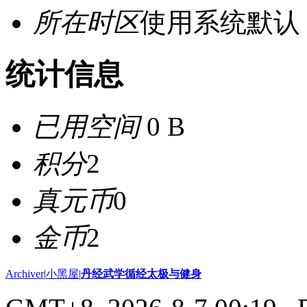
所在时区
使用系统默认
统计信息
已用空间
0 B
积分
2
真元币
0
金币
2
Archiver
|
小黑屋
|
丹经武学循经太极与健身