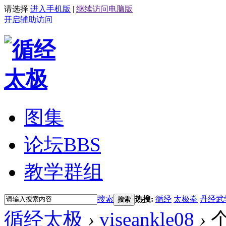
请选择
进入手机版
|
继续访问电脑版
开启辅助访问
图集
论坛
BBS
教学群组
搜索
热搜:
循经
太极拳
丹经武
搜索
循经太极
›
viseankle08
›