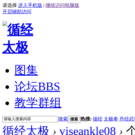
请选择
进入手机版
|
继续访问电脑版
开启辅助访问
图集
论坛
BBS
教学群组
搜索
热搜:
循经
太极拳
丹经武
搜索
循经太极
›
viseankle08
›