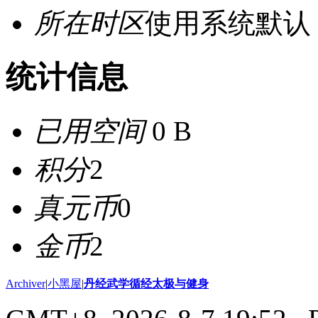
所在时区
使用系统默认
统计信息
已用空间
0 B
积分
2
真元币
0
金币
2
Archiver
|
小黑屋
|
丹经武学循经太极与健身