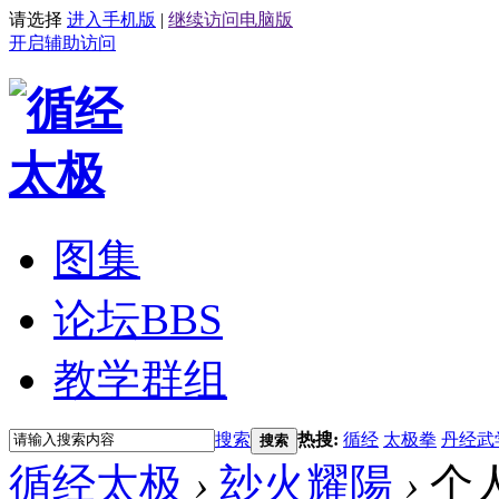
请选择
进入手机版
|
继续访问电脑版
开启辅助访问
图集
论坛
BBS
教学群组
搜索
热搜:
循经
太极拳
丹经武
搜索
循经太极
›
玅火耀陽
›
个