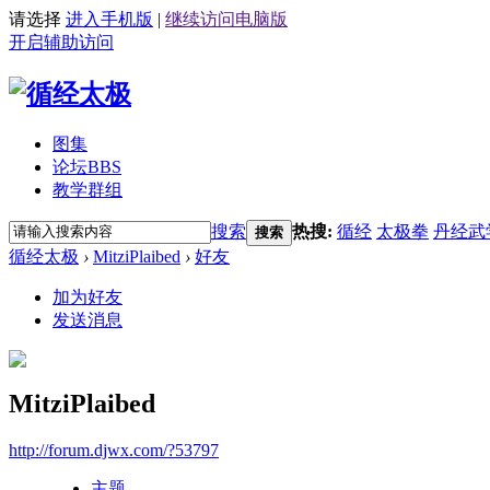
请选择
进入手机版
|
继续访问电脑版
开启辅助访问
图集
论坛
BBS
教学群组
搜索
热搜:
循经
太极拳
丹经武
搜索
循经太极
›
MitziPlaibed
›
好友
加为好友
发送消息
MitziPlaibed
http://forum.djwx.com/?53797
主题