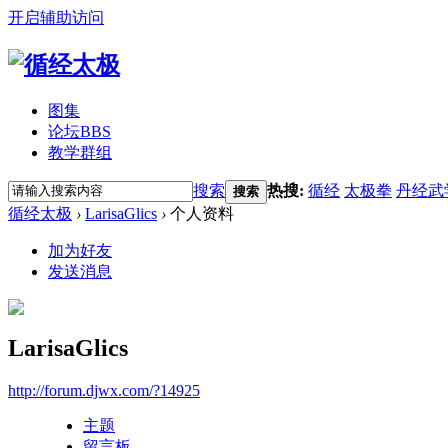
开启辅助访问
图集
论坛
BBS
教学群组
搜索
热搜:
循经
太极拳
丹经武
搜索
循经太极
›
LarisaGlics
›
个人资料
加为好友
发送消息
LarisaGlics
http://forum.djwx.com/?14925
主题
留言板