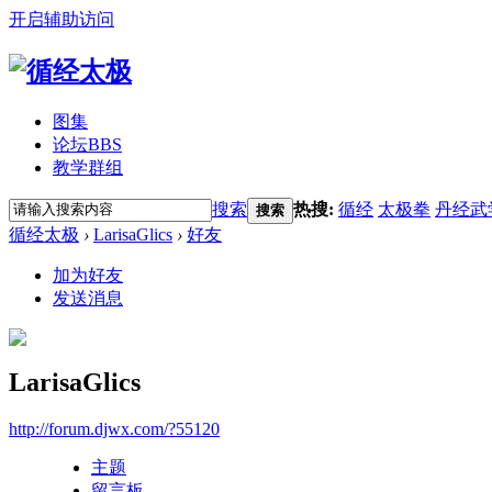
开启辅助访问
图集
论坛
BBS
教学群组
搜索
热搜:
循经
太极拳
丹经武
搜索
循经太极
›
LarisaGlics
›
好友
加为好友
发送消息
LarisaGlics
http://forum.djwx.com/?55120
主题
留言板