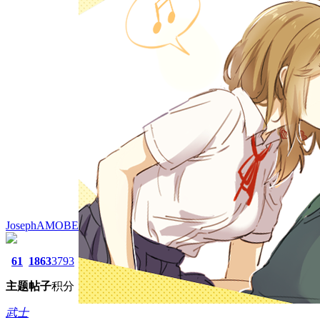
JosephAMOBE
61
1863
3793
主题
帖子
积分
武士