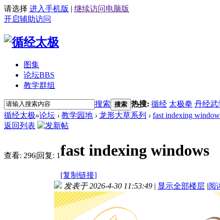
请选择
进入手机版
|
继续访问电脑版
开启辅助访问
图集
论坛
BBS
教学群组
搜索
热搜:
循经
太极拳
丹经武
搜索
循经太极
»
论坛
›
教学园地
›
龙形大草系列
›
fast indexing window
返回列表
fast indexing windows
查看:
296
|
回复:
1
[复制链接]
发表于 2026-4-30 11:53:49
|
显示全部楼层
|
阅