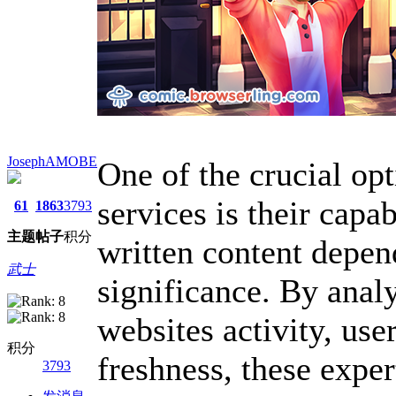
JosephAMOBE
One of the crucial op
services is their capab
61
1863
3793
主题
帖子
积分
written content depen
武士
significance. By analy
websites activity, us
积分
freshness, these exper
3793