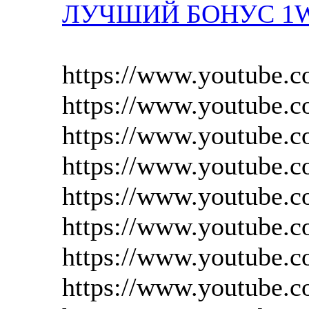
ЛУЧШИЙ БОНУС 1WIN 
https://www.youtube.c
https://www.youtube.
https://www.youtube
https://www.youtube
https://www.youtube
https://www.youtube.
https://www.youtube.
https://www.youtube