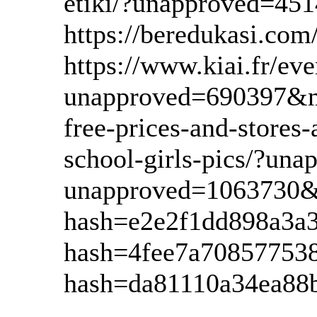
etiki/?unapproved=45
https://beredukasi.c
https://www.kiai.fr/e
unapproved=690397&mo
free-prices-and-stor
school-girls-pics/?u
unapproved=1063730&m
hash=e2e2f1dd898a3a3
hash=4fee7a708577538b
hash=da81110a34ea8