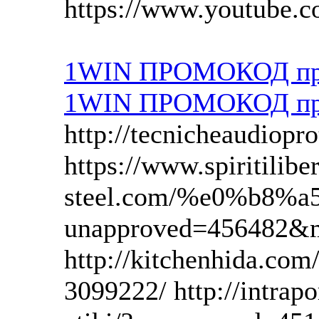
https://www.youtube
1WIN ПРОМОКОД при 
1WIN ПРОМОКОД при 
http://tecnicheaudio
https://www.spiritilib
steel.com/%e0%b8
unapproved=456482&m
http://kitchenhid
3099222/ http://intra