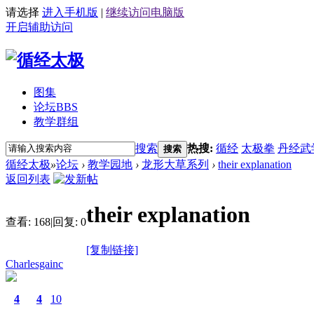
请选择
进入手机版
|
继续访问电脑版
开启辅助访问
图集
论坛
BBS
教学群组
搜索
热搜:
循经
太极拳
丹经武
搜索
循经太极
»
论坛
›
教学园地
›
龙形大草系列
›
their explanation
返回列表
their explanation
查看:
168
|
回复:
0
[复制链接]
Charlesgainc
4
4
10