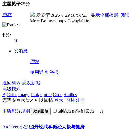
主题
帖子
积分
布衣
发表于 2026-4-29 00:04:25
|
显示全部楼层
|
阅
More Bonuses https://swaplab.io/
积分
10
发消息
回复
使用道具
举报
返回列表
高级模式
B
Color
Image
Link
Quote
Code
Smilies
您需要登录后才可以回帖
登录
|
立即注册
本版积分规则
回帖后跳转到最后一页
发表回复
Archiver
|
小黑屋
|
丹经武学循经太极与健身