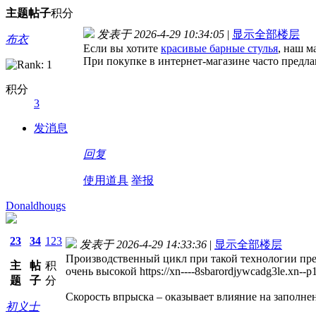
主题
帖子
积分
发表于 2026-4-29 10:34:05
|
显示全部楼层
布衣
Если вы хотите
красивые барные стулья
, наш м
При покупке в интернет-магазине часто предла
积分
3
发消息
回复
使用道具
举报
Donaldhougs
23
34
123
发表于 2026-4-29 14:33:36
|
显示全部楼层
Производственный цикл при такой технологии пред
主
帖
积
очень высокой https://xn----8sbarordjywcadg3le.xn--p1
题
子
分
Скорость впрыска – оказывает влияние на заполнение
初义士