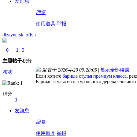
发消息
回复
使用道具
举报
dizaynersk_ofKn
0
1
3
主题
帖子
积分
发表于 2026-4-29 09:28:05
|
显示全部楼层
布衣
Если хотите
барные стулья премиум класса
, ре
Барные стулья из натурального дерева считаю
积分
3
发消息
回复
使用道具
举报