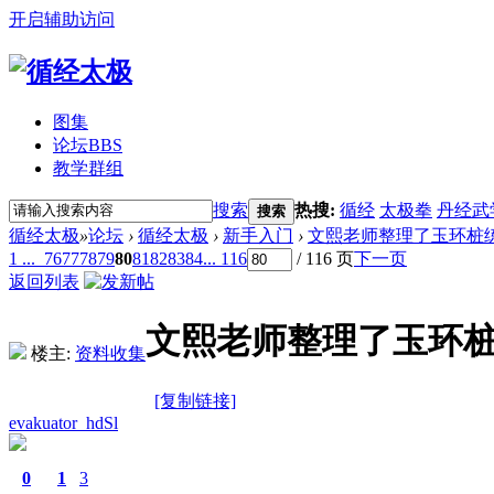
开启辅助访问
图集
论坛
BBS
教学群组
搜索
热搜:
循经
太极拳
丹经武
搜索
循经太极
»
论坛
›
循经太极
›
新手入门
›
文熙老师整理了玉环桩练
1 ...
76
77
78
79
80
81
82
83
84
... 116
/ 116 页
下一页
返回列表
文熙老师整理了玉环桩
楼主:
资料收集
[复制链接]
evakuator_hdSl
0
1
3