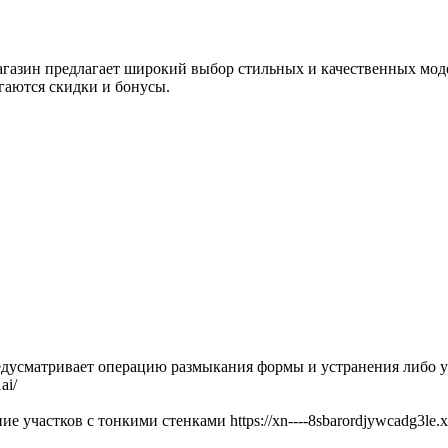
агазин предлагает широкий выбор стильных и качественных мод
гаются скидки и бонусы.
усматривает операцию размыкания формы и устранения либо уст
ai/
 участков с тонкими стенками https://xn----8sbarordjywcadg3le.xn