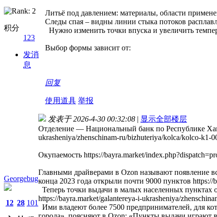
Литьё под давлением: материалы, области примен
Следы спая – видны линии стыка потоков расплавленн
积分
Нужно изменить точки впуска и увеличить температу
123
Выбор формы зависит от:
发消
息
回复
使用道具
举报
发表于 2026-4-30 00:32:08
|
显示全部楼层
Отделение — Национальный банк по Республике Хакас
ukrasheniya/zhenschinam-ru/bizhuteriya/kolca/kolco-k1-
Окупаемость https://bayra.market/index.php?dispatch=p
Главными драйверами в Ozon называют появление вс
Georgebug
конца 2023 года открыли почти 9000 пунктов https://ba
Теперь точки выдачи в малых населенных пунктах ох
https://bayra.market/galantereya-i-ukrasheniya/zhenschina
12
28
101
Ими владеют более 7500 предпринимателей, для ко
города», поясняют в Ozon: «Пункты выдачи играют 