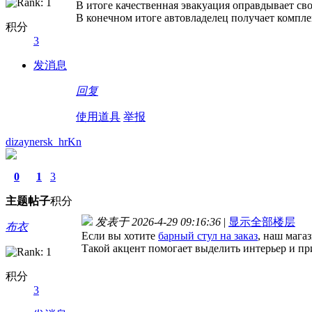
В итоге качественная эвакуация оправдывает св
В конечном итоге автовладелец получает компле
积分
3
发消息
回复
使用道具
举报
dizaynersk_hrKn
0
1
3
主题
帖子
积分
发表于 2026-4-29 09:16:36
|
显示全部楼层
布衣
Если вы хотите
барный стул на заказ
, наш мага
Такой акцент помогает выделить интерьер и пр
积分
3