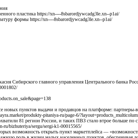
ения
ого пластика https://xn----8sbarordjywcadg3le.xn--p1ai/
ру формы https://xn----8sbarordjywcadg3le.xn--p1ai/
ия Сибирского главного управления Центрального банка Российск
00001802/
roducts.on_sale&page=138
е новых пунктов выдачи и продавцов на платформе: партнеры-вл
yra.market/produkty-pitaniya-ru/page-6/?layout=products_multicolum
ватили 81 регион России, и таких ПВЗ стало втрое больше по 
m-ru/bizhuteriya/sergu/sergi-k1-00015565/
торых возможность открыть пункт маркетплейса — «возможност
важную роль в жизни малых населенных пунктов, обеспечивая до