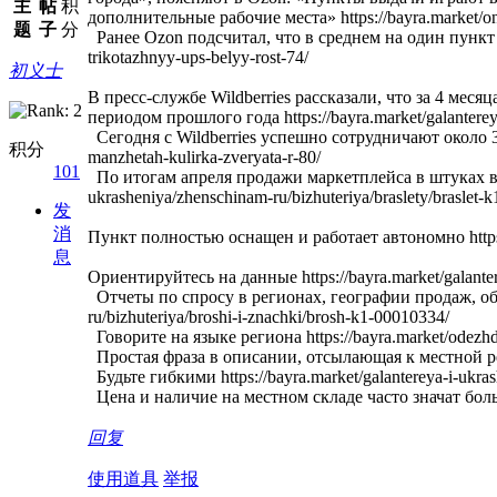
主
帖
积
дополнительные рабочие места» https://bayra.market/o
题
子
分
Ранее Ozon подсчитал, что в среднем на один пункт в
trikotazhnyy-ups-belyy-rost-74/
初义士
В пресс-службе Wildberries рассказали, что за 4 ме
периодом прошлого года https://bayra.market/galanterey
Сегодня с Wildberries успешно сотрудничают около 32
积分
manzhetah-kulirka-zveryata-r-80/
101
По итогам апреля продажи маркетплейса в штуках в р
ukrasheniya/zhenschinam-ru/bizhuteriya/braslety/braslet-
发
消
Пункт полностью оснащен и работает автономно https://
息
Ориентируйтесь на данные https://bayra.market/galanter
Отчеты по спросу в регионах, географии продаж, обор
ru/bizhuteriya/broshi-i-znachki/brosh-k1-00010334/
Говорите на языке региона https://bayra.market/odezh
Простая фраза в описании, отсылающая к местной реа
Будьте гибкими https://bayra.market/galantereya-i-ukra
Цена и наличие на местном складе часто значат больше, 
回复
使用道具
举报