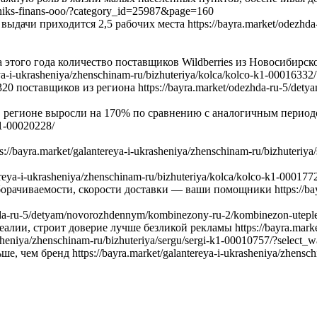
niks-finans-ooo/?category_id=25987&page=160
ыдачи приходится 2,5 рабочих места https://bayra.market/odezhd
сяца этого года количество поставщиков Wildberries из Новосиби
a-i-ukrasheniya/zhenschinam-ru/bizhuteriya/kolca/kolco-k1-00016332
0 поставщиков из региона https://bayra.market/odezhda-ru-5/dety
егионе выросли на 170% по сравнению с аналогичным периодом в 2
k1-00020228/
bayra.market/galantereya-i-ukrasheniya/zhenschinam-ru/bizhuteriya/
eya-i-ukrasheniya/zhenschinam-ru/bizhuteriya/kolca/kolco-k1-000177
ачиваемости, скорости доставки — ваши помощники https://bayra.
da-ru-5/detyam/novorozhdennym/kombinezony-ru-2/kombinezon-uteple
лии, строит доверие лучше безликой рекламы https://bayra.marke
sheniya/zhenschinam-ru/bizhuteriya/sergu/sergi-k1-00010757/?select_
чем бренд https://bayra.market/galantereya-i-ukrasheniya/zhenschi