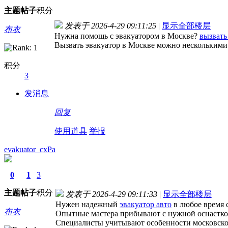
主题
帖子
积分
发表于 2026-4-29 09:11:25
|
显示全部楼层
布衣
Нужна помощь с эвакуатором в Москве?
вызвать
Вызвать эвакуатор в Москве можно несколькими
积分
3
发消息
回复
使用道具
举报
evakuator_cxPa
0
1
3
主题
帖子
积分
发表于 2026-4-29 09:11:33
|
显示全部楼层
Нужен надежный
эвакуатор авто
в любое время 
布衣
Опытные мастера прибывают с нужной оснасткой
Специалисты учитывают особенности московско