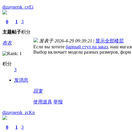
dizaynersk_cvEi
0
1
3
主题
帖子
积分
发表于 2026-4-29 09:39:21
|
显示全部楼层
布衣
Если вы хотите
барный стул на заказ
, наш мага
Выбор включает модели разных размеров, форм и
积分
3
发消息
回复
使用道具
举报
dizaynersk_zcKn
0
1
3