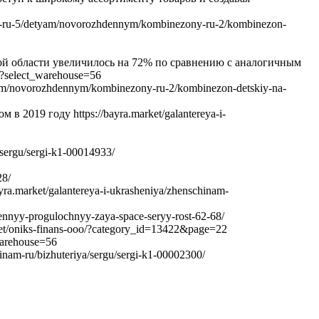
a-ru-5/detyam/novorozhdennym/kombinezony-ru-2/kombinezon-
рской области увеличилось на 72% по сравнению с аналогичным
/?select_warehouse=56
am/novorozhdennym/kombinezony-ru-2/kombinezon-detskiy-na-
019 году https://bayra.market/galantereya-i-
sergu/sergi-k1-00014933/
28/
market/galantereya-i-ukrasheniya/zhenschinam-
nnyy-progulochnyy-zaya-space-seryy-rost-62-68/
t/oniks-finans-ooo/?category_id=13422&page=22
warehouse=56
nam-ru/bizhuteriya/sergu/sergi-k1-00002300/