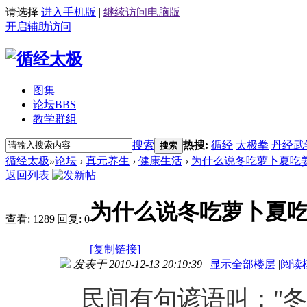
请选择
进入手机版
|
继续访问电脑版
开启辅助访问
图集
论坛
BBS
教学群组
搜索
热搜:
循经
太极拳
丹经武
搜索
循经太极
»
论坛
›
真元养生
›
健康生活
›
为什么说冬吃萝卜夏吃
返回列表
为什么说冬吃萝卜夏
查看:
1289
|
回复:
0
[复制链接]
发表于 2019-12-13 20:19:39
|
显示全部楼层
|
阅读
民间有句谚语叫："