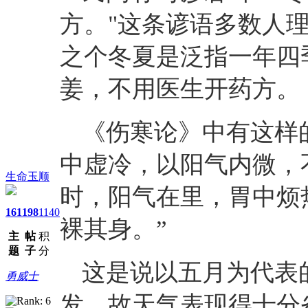
方。"这条谚语多数人
之个冬夏是泛指一年四
姜，不用医生开药方。
《伤寒论》中有这样
中虚冷，以阳气内微，
生命玉顺
时，阳气在里，胃中烦
161
198
1140
裸其身。”
主
帖
积
题
子
分
这是说以五月为代表
勇威士
发，故天气表现得十分