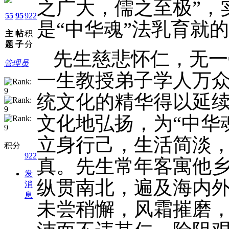
之广大，儒之至极”，
55
95
922
是“中华魂”法乳育就
主
帖
积
题
子
分
先生慈悲怀仁，无一
管理员
一生教授弟子学人万
统文化的精华得以延
文化地弘扬，为“中华
立身行己，生活简淡
积分
922
真。先生常年客寓他
发
纵贯南北，遍及海内
消
息
未尝稍懈，风霜摧磨