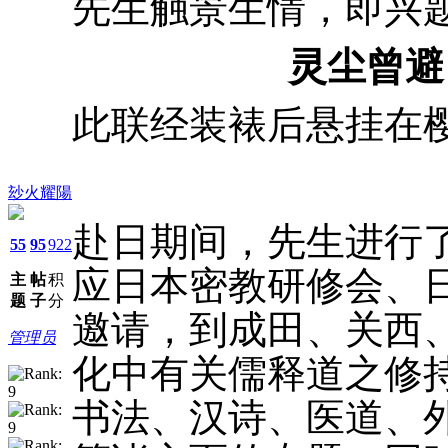
先生触景生情，即兴
灵尘曾避
此联经装裱后悬挂在
玅火耀陽
赴日期间，先生进行
55
95
922
应日本密教研修会、
主
帖
积
题
子
分
邀请，到成田、关西
管理员
化中有关儒释道之修
书法、汉诗、医道、