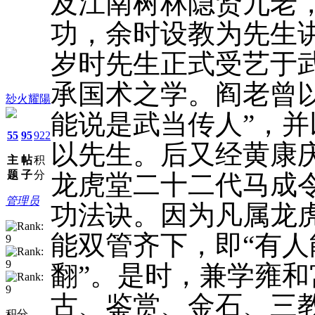
及江南树林隐贤九老
功，余时设教为先生
岁时先生正式受艺于
承国术之学。阎老曾
玅火耀陽
能说是武当传人”，
55
95
922
以先生。后又经黄康
主
帖
积
题
子
分
龙虎堂二十二代马成令
管理员
功法诀。因为凡属龙
能双管齐下，即“有
翻”。是时，兼学雍
古、鉴赏、金石、三
积分