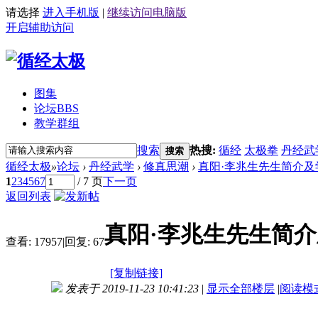
请选择
进入手机版
|
继续访问电脑版
开启辅助访问
图集
论坛
BBS
教学群组
搜索
热搜:
循经
太极拳
丹经武
搜索
循经太极
»
论坛
›
丹经武学
›
修真思潮
›
真阳·李兆生先生简介及
1
2
3
4
5
6
7
/ 7 页
下一页
返回列表
真阳·李兆生先生简
查看:
17957
|
回复:
67
[复制链接]
发表于 2019-11-23 10:41:23
|
显示全部楼层
|
阅读模