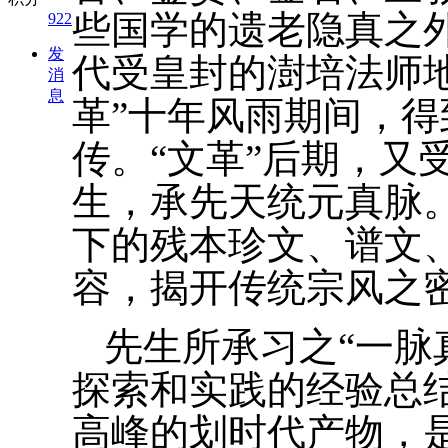
些国学的遗老隐真之
922
发
代受皇封的澍培法师
消
息
革”十年风雨期间，
传。“文革”后期，又
生，承先天统元真脉
下的残本珍文、谱文
容，揭开传统宗风之
先生所承习之“一脉
探索和实践的经验总
高峰的划时代产物，