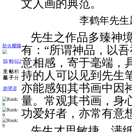
文人画的典范。
李鹤年先生
先生之作品多臻神
玅火耀陽
有：“所谓神品，以吾
意相感，寄于毫端，
55
95
922
主
帖
积
持的人可以见到先生
题
子
分
亦能感知其书画中因
管理员
量。常观其书画，身
功爱好者，亦常有意
先生才思敏捷，满