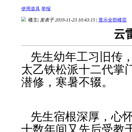
使用道具
举报
楼主
|
发表于 2019-11-23 10:43:15
|
显示全部楼层
云
先生幼年工习旧传
太乙铁松派十二代掌
潜修，寒暑不辍。
先生宿根深厚，心
十数年间又先后受教