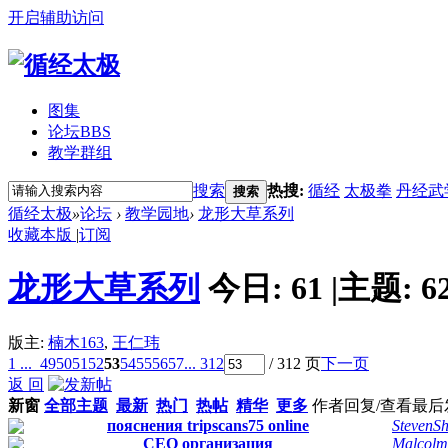
开启辅助访问
图集
论坛
BBS
教学群组
搜索
热搜:
循经
太极拳
丹经武
搜索
循经太极
»
论坛
›
教学园地
›
龙形大草系列
收藏本版
|
订阅
龙形大草系列
今日:
61
|
主题:
6
版主:
楠木163
,
王仁玮
1 ...
49
50
51
52
53
54
55
56
57
... 312
/ 312 页
下一页
返 回
新窗
全部主题
最新
热门
热帖
精华
更多
作者
回复/查看
最后
пояснения tripscans75 online
StevenS
СЕО организация
Malcolm