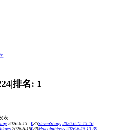
学
224
|
排名:
1
发表
hany
2026-6-15
0
35
StevenShany
2026-6-15 15:16
biaws
2026-6-15
0
39
Malcolmbiaws
2026-6-15 13:39