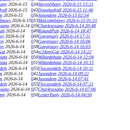
hany
2026-6-15
0
34
StevenShany
2026-6-15 13:21
ralf
2026-6-15
0
43
Douglasfralf
2026-6-15 11:46
m
2026-6-15
0
56
Jasondem
2026-6-15 02:54
biaws
2026-6-15
0
53
Malcolmbiaws
2026-6-15 01:21
exano
2026-6-14
0
59
Charlesexano
2026-6-14 20:48
ab
2026-6-14
0
49
RolandPab
2026-6-14 18:47
xy
2026-6-14
0
60
Gqegroaxy
2026-6-14 17:11
xy
2026-6-14
0
70
Gqegroaxy
2026-6-14 16:06
xy
2026-6-14
0
58
Gqegroaxy
2026-6-14 16:03
Gat
2026-6-14
0
54
rc24proGat
2026-6-14 14:22
hata
2026-6-14
0
50
Willardphata
2026-6-14 12:04
hata
2026-6-14
0
51
Willardphata
2026-6-14 10:15
dels
2026-6-14
0
55
Flocasoidels
2026-6-14 10:11
m
2026-6-14
0
42
Jasondem
2026-6-14 09:22
m
2026-6-14
0
46
Jasondem
2026-6-14 07:41
dels
2026-6-14
0
55
Flocasoidels
2026-6-14 07:21
exano
2026-6-14
0
57
Charlesexano
2026-6-14 07:06
nty
2026-6-14
0
50
LesterTunty
2026-6-14 04:50