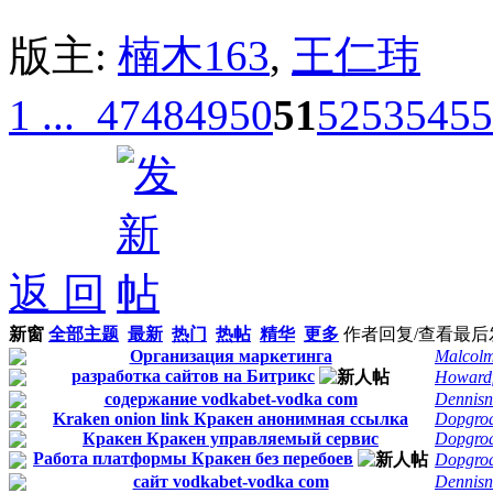
版主:
楠木163
,
王仁玮
1 ...
47
48
49
50
51
52
53
54
55
返 回
新窗
全部主题
最新
热门
热帖
精华
更多
作者
回复/查看
最后
Организация маркетинга
Malcol
разработка сайтов на Битрикс
Howard
содержание vodkabet-vodka com
Dennis
Kraken onion link Кракен анонимная ссылка
Dopgro
Кракен Кракен управляемый сервис
Dopgro
Работа платформы Кракен без перебоев
Dopgro
сайт vodkabet-vodka com
Dennis