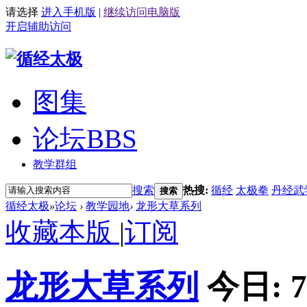
请选择
进入手机版
|
继续访问电脑版
开启辅助访问
图集
论坛
BBS
教学群组
搜索
热搜:
循经
太极拳
丹经武
搜索
循经太极
»
论坛
›
教学园地
›
龙形大草系列
收藏本版
|
订阅
龙形大草系列
今日:
7