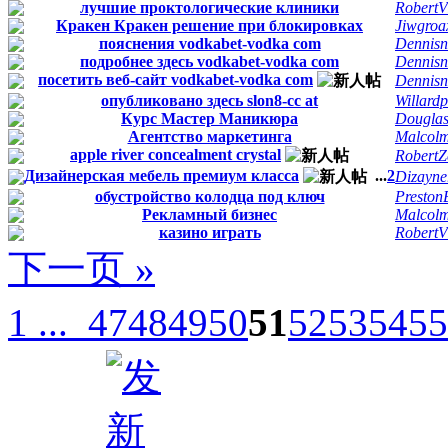
лучшие проктологические клиники
RobertV
Кракен Кракен решение при блокировках
Jiwgroa
пояснения vodkabet-vodka com
Dennis
подробнее здесь vodkabet-vodka com
Dennis
посетить веб-сайт vodkabet-vodka com
Dennis
опубликовано здесь slon8-cc at
Willard
Курс Мастер Маникюра
Douglas
Агентство маркетинга
Malcol
apple river concealment crystal
RobertZ
Дизайнерская мебель премиум класса
...
2
Dizayne
обустройство колодца под ключ
Preston
Рекламный бизнес
Malcol
казино играть
RobertV
下一页 »
1 ...
47
48
49
50
51
52
53
54
55