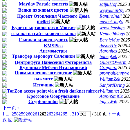
Mayday Parade concerts
salijuHof
2025-
Венки из живых цветов
wegyklnuPpy
20
Проект Отопления Частного Дома
RamiroInali
202
melbet
melbet_mqSl
20
Купить корзины роз в Москве
wawufenslups
2
ссылка на сайт кракен ссылка
Kennethblogs
2
Главная кракен купить
BernieMus
2025
KMSPico
dusorHix
2025-
Анемометры
Aaronhes
2025-
Трансфер аэропорт Салоники
habegkek
2025-
Центрифуга Нанесения Фоторезиста
GilbertOwerm
2
Кухонные Мебели Итальянский
Craigmiz
2025-
Промышленное освещение
promyshlennyye
нажмите
WilliamZek
2025
Источник
SanfordDring
2
TorZon access point via a fresh darknet mirror
Williamnet
2025
Кроссовое Оборудование
AaronSmiCs
20
Cryptomonitor
togesWob
2025-
下一页 »
1 ...
258
259
260
261
262
263
264
265
... 310
/ 310 页
下一页
返 回