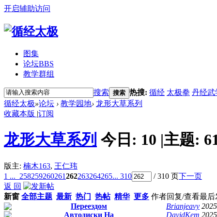
开启辅助访问
图集
论坛
BBS
教学群组
搜索
热搜:
循经
太极拳
丹经武
搜索
循经太极
»
论坛
›
教学园地
›
龙形大草系列
收藏本版
|
订阅
龙形大草系列
今日:
10
|
主题:
6
版主:
楠木163
,
王仁玮
1 ...
258
259
260
261
262
263
264
265
... 310
/ 310 页
下一页
返 回
新窗
全部主题
最新
热门
热帖
精华
更多
作者
回复/查看
最后
Переездом
Brianjeavy
2025
Автодиски На
DavidKem
2025