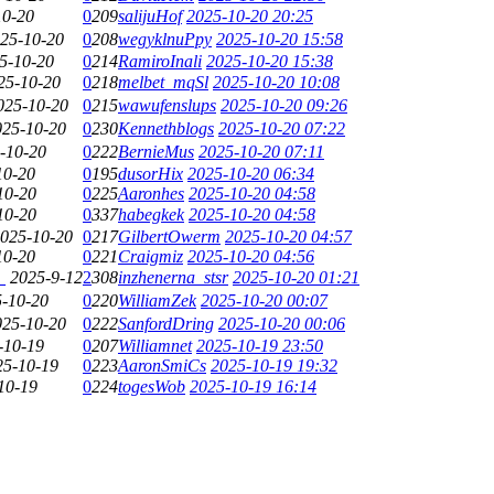
10-20
0
209
salijuHof
2025-10-20 20:25
25-10-20
0
208
wegyklnuPpy
2025-10-20 15:58
5-10-20
0
214
RamiroInali
2025-10-20 15:38
25-10-20
0
218
melbet_mqSl
2025-10-20 10:08
025-10-20
0
215
wawufenslups
2025-10-20 09:26
025-10-20
0
230
Kennethblogs
2025-10-20 07:22
-10-20
0
222
BernieMus
2025-10-20 07:11
10-20
0
195
dusorHix
2025-10-20 06:34
10-20
0
225
Aaronhes
2025-10-20 04:58
10-20
0
337
habegkek
2025-10-20 04:58
025-10-20
0
217
GilbertOwerm
2025-10-20 04:57
10-20
0
221
Craigmiz
2025-10-20 04:56
_
2025-9-12
2
308
inzhenerna_stsr
2025-10-20 01:21
-10-20
0
220
WilliamZek
2025-10-20 00:07
025-10-20
0
222
SanfordDring
2025-10-20 00:06
-10-19
0
207
Williamnet
2025-10-19 23:50
25-10-19
0
223
AaronSmiCs
2025-10-19 19:32
10-19
0
224
togesWob
2025-10-19 16:14