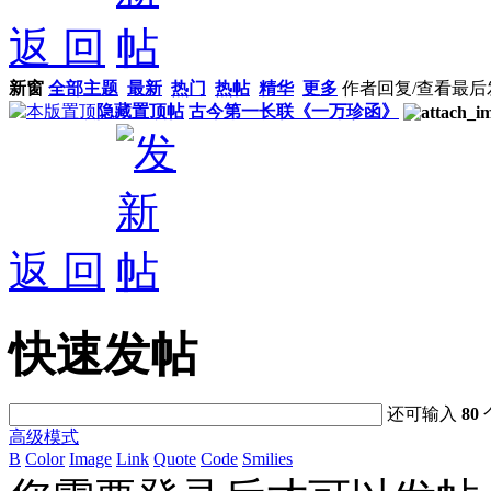
返 回
新窗
全部主题
最新
热门
热帖
精华
更多
作者
回复/查看
最后
隐藏置顶帖
古今第一长联《一万珍函》
返 回
快速发帖
还可输入
80
高级模式
B
Color
Image
Link
Quote
Code
Smilies