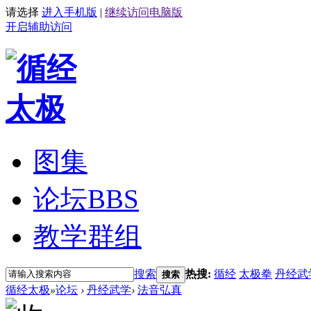
请选择
进入手机版
|
继续访问电脑版
开启辅助访问
图集
论坛
BBS
教学群组
搜索
热搜:
循经
太极拳
丹经武
搜索
循经太极
»
论坛
›
丹经武学
›
法音弘真