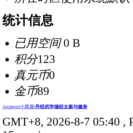
统计信息
已用空间
0 B
积分
123
真元币
0
金币
89
Archiver
|
小黑屋
|
丹经武学循经太极与健身
GMT+8, 2026-8-7 05:40
, 