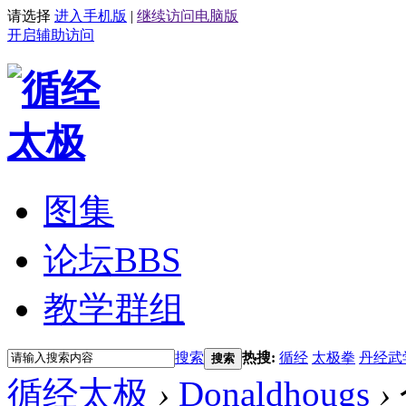
请选择
进入手机版
|
继续访问电脑版
开启辅助访问
图集
论坛
BBS
教学群组
搜索
热搜:
循经
太极拳
丹经武
搜索
循经太极
›
Donaldhougs
›