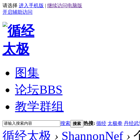
请选择
进入手机版
|
继续访问电脑版
开启辅助访问
图集
论坛
BBS
教学群组
搜索
热搜:
循经
太极拳
丹经武
搜索
循经太极
›
ShannonNef
›