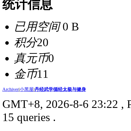
统计信息
已用空间
0 B
积分
20
真元币
0
金币
11
Archiver
|
小黑屋
|
丹经武学循经太极与健身
GMT+8, 2026-8-6 23:22
, 
15 queries .