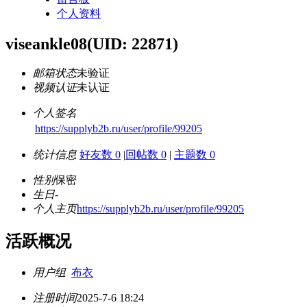
个人资料
viseankle08
(UID: 22871)
邮箱状态
未验证
视频认证
未认证
个人签名
https://supplyb2b.ru/user/profile/99205
统计信息
好友数 0
|
回帖数 0
|
主题数 0
性别
保密
生日
-
个人主页
https://supplyb2b.ru/user/profile/99205
活跃概况
用户组
布衣
注册时间
2025-7-6 18:24