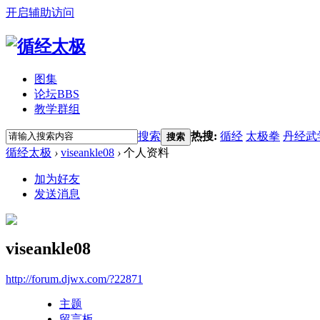
开启辅助访问
图集
论坛
BBS
教学群组
搜索
热搜:
循经
太极拳
丹经武
搜索
循经太极
›
viseankle08
›
个人资料
加为好友
发送消息
viseankle08
http://forum.djwx.com/?22871
主题
留言板