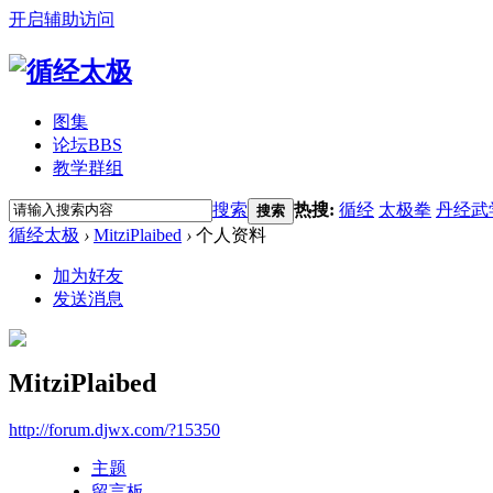
开启辅助访问
图集
论坛
BBS
教学群组
搜索
热搜:
循经
太极拳
丹经武
搜索
循经太极
›
MitziPlaibed
›
个人资料
加为好友
发送消息
MitziPlaibed
http://forum.djwx.com/?15350
主题
留言板